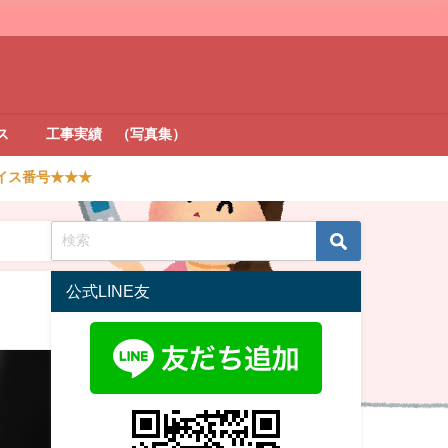
ス
工事実績 （写真集）
イス番号★★★
公式LINE友