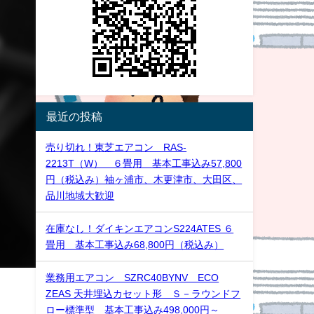
最近の投稿
売り切れ！東芝エアコン RAS-
2213T（W） ６畳用 基本工事込み57,800
円（税込み）袖ヶ浦市、木更津市、大田区、
品川地域大歓迎
在庫なし！ダイキンエアコンS224ATES ６
畳用 基本工事込み68,800円（税込み）
業務用エアコン SZRC40BYNV ECO
ZEAS 天井埋込カセット形 Ｓ－ラウンドフ
ロー標準型 基本工事込み498,000円～