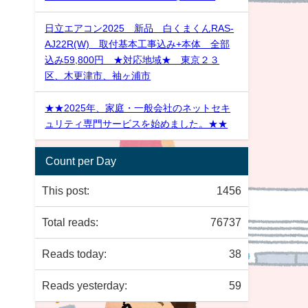
日立エアコン2025 新品 白くまくんRAS-
AJ22R(W) 取付基本工事込み+本体 全部
込み59,800円 ★対応地域★ 東京２３
区、木更津市、袖ヶ浦市
★★2025年、家庭・一般会社のネットセキ
ュリティ専門サービスを始めました。★★
Count per Day
This post:
1456
Total reads:
76737
Reads today:
38
Reads yesterday:
59