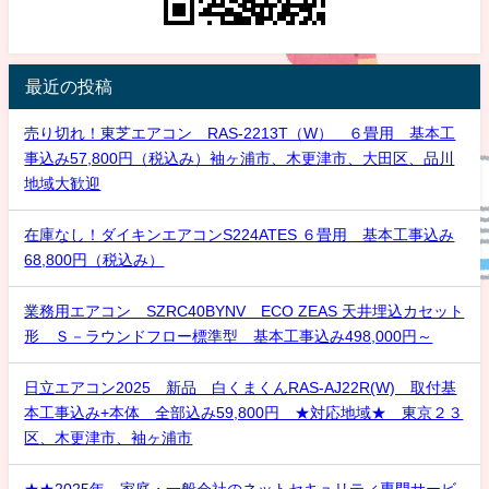
最近の投稿
売り切れ！東芝エアコン RAS-2213T（W） ６畳用 基本工
事込み57,800円（税込み）袖ヶ浦市、木更津市、大田区、品川
地域大歓迎
在庫なし！ダイキンエアコンS224ATES ６畳用 基本工事込み
68,800円（税込み）
業務用エアコン SZRC40BYNV ECO ZEAS 天井埋込カセット
形 Ｓ－ラウンドフロー標準型 基本工事込み498,000円～
日立エアコン2025 新品 白くまくんRAS-AJ22R(W) 取付基
本工事込み+本体 全部込み59,800円 ★対応地域★ 東京２３
区、木更津市、袖ヶ浦市