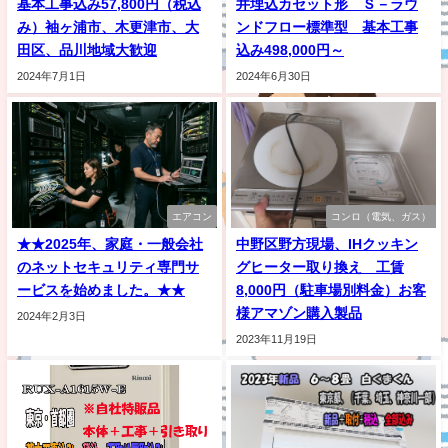
基本工事込み57,800円（税込
井埋込カセット形 Ｓ－ラウ
み）袖ヶ浦市、木更津市、大
ンドフロー標準型 基本工事
田区、品川地域大歓迎
込み498,000円～
2024年7月1日
2024年6月30日
エアコン
コンロ（電気、ガス）
★★2025年、家庭・一般会社
中野区野方現場、IHクッキン
のネットセキュリティ専門サ
グヒーター取り換え 工賃
ービスを始めました。★★
8,000円（駐車場別料金）お客
様アマゾン購入製品
2024年2月3日
2023年11月19日